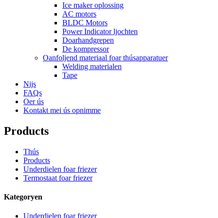
Ice maker oplossing
AC motors
BLDC Motors
Power Indicator ljochten
Doarhandgrepen
De kompressor
Oanfoljend materiaal foar thúsapparatuer
Welding materialen
Tape
Nijs
FAQs
Oer ús
Kontakt mei ús opnimme
Products
Thús
Products
Underdielen foar friezer
Termostaat foar friezer
Kategoryen
Underdielen foar friezer