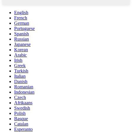
English
French
German
Portuguese
Spanish
Russian
Japanese
Korean
Arabic
Irish
Greek
Turkish
Italian
Danish
Romanian
Indonesian
Czech
Afrikaans
Swedish
Polish
Basque
Catalan
Esperanto