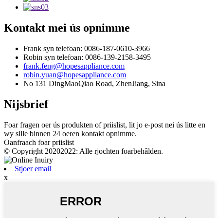
Kontakt mei ús opnimme
Frank syn telefoan: 0086-187-0610-3966
Robin syn telefoan: 0086-139-2158-3495
frank.feng@hopesappliance.com
robin.yuan@hopesappliance.com
No 131 DingMaoQiao Road, ZhenJiang, Sina
Nijsbrief
Foar fragen oer ús produkten of priislist, lit jo e-post nei ús litte en
wy sille binnen 24 oeren kontakt opnimme.
Oanfraach foar priislist
© Copyright 20202022: Alle rjochten foarbehâlden.
Stjoer email
x