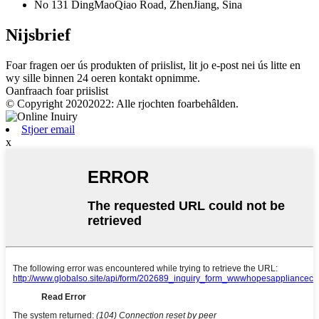
No 131 DingMaoQiao Road, ZhenJiang, Sina
Nijsbrief
Foar fragen oer ús produkten of priislist, lit jo e-post nei ús litte en
wy sille binnen 24 oeren kontakt opnimme.
Oanfraach foar priislist
© Copyright 20202022: Alle rjochten foarbehâlden.
Stjoer email
x