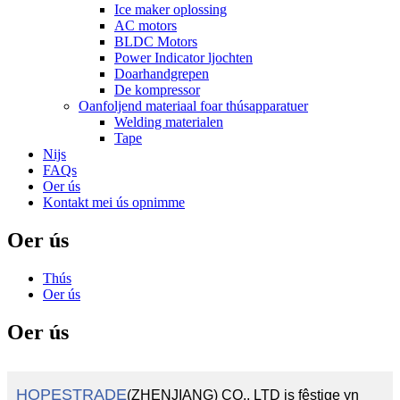
Ice maker oplossing
AC motors
BLDC Motors
Power Indicator ljochten
Doarhandgrepen
De kompressor
Oanfoljend materiaal foar thúsapparatuer
Welding materialen
Tape
Nijs
FAQs
Oer ús
Kontakt mei ús opnimme
Oer ús
Thús
Oer ús
Oer ús
HOPESTRADE
(ZHENJIANG) CO., LTD is fêstige yn