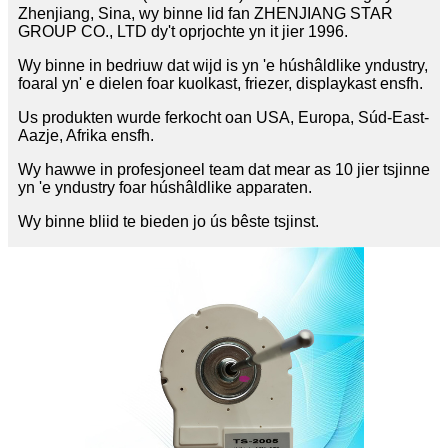
Zhenjiang, Sina, wy binne lid fan ZHENJIANG STAR
GROUP CO., LTD dy't oprjochte yn it jier 1996.
Wy binne in bedriuw dat wijd is yn 'e húshâldlike yndustry,
foaral yn' e dielen foar kuolkast, friezer, displaykast ensfh.
Us produkten wurde ferkocht oan USA, Europa, Súd-East-
Aazje, Afrika ensfh.
Wy hawwe in profesjoneel team dat mear as 10 jier tsjinne
yn 'e yndustry foar húshâldlike apparaten.
Wy binne bliid te bieden jo ús bêste tsjinst.