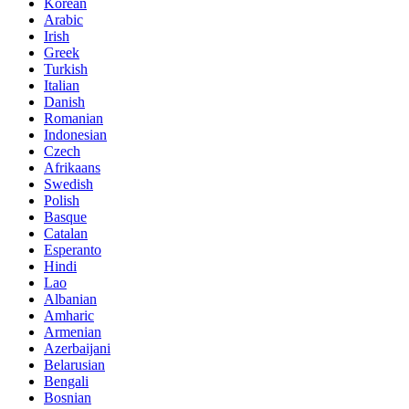
Korean
Arabic
Irish
Greek
Turkish
Italian
Danish
Romanian
Indonesian
Czech
Afrikaans
Swedish
Polish
Basque
Catalan
Esperanto
Hindi
Lao
Albanian
Amharic
Armenian
Azerbaijani
Belarusian
Bengali
Bosnian