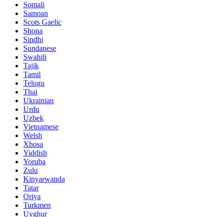
Somali
Samoan
Scots Gaelic
Shona
Sindhi
Sundanese
Swahili
Tajik
Tamil
Telugu
Thai
Ukrainian
Urdu
Uzbek
Vietnamese
Welsh
Xhosa
Yiddish
Yoruba
Zulu
Kinyarwanda
Tatar
Oriya
Turkmen
Uyghur