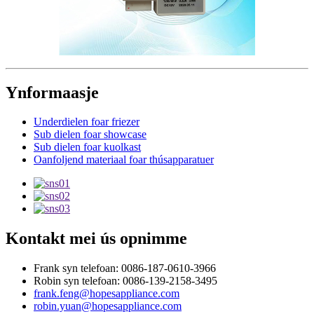
Ynformaasje
Underdielen foar friezer
Sub dielen foar showcase
Sub dielen foar kuolkast
Oanfoljend materiaal foar thúsapparatuer
Kontakt mei ús opnimme
Frank syn telefoan: 0086-187-0610-3966
Robin syn telefoan: 0086-139-2158-3495
frank.feng@hopesappliance.com
robin.yuan@hopesappliance.com